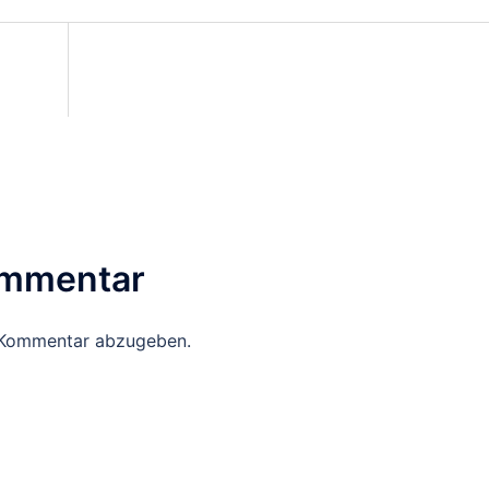
on
ommentar
 Kommentar abzugeben.