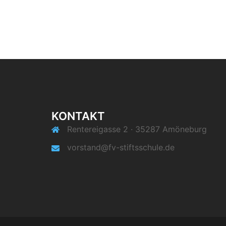
KONTAKT
Rentereigasse 2 · 35287 Amöneburg
vorstand@fv-stiftsschule.de