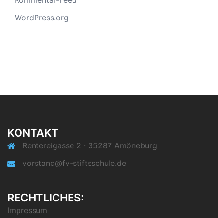
Kommentar-Feed
WordPress.org
KONTAKT
Rentereigasse 2 · 35287 Amöneburg
vorstand@fv-stiftsschule.de
RECHTLICHES:
Impressum