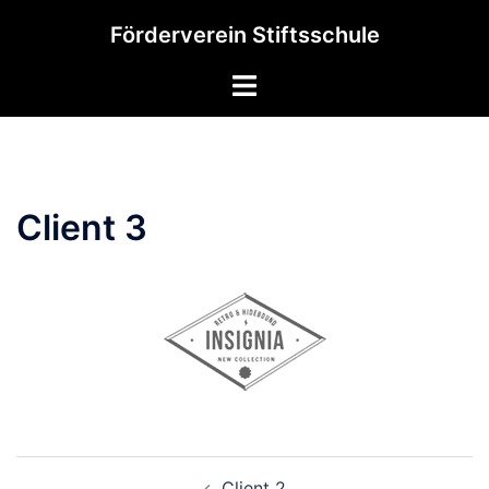
Zum
Förderverein Stiftsschule
Inhalt
springen
Menü
umschalten
Client 3
Beitragsnavigation
Client 2